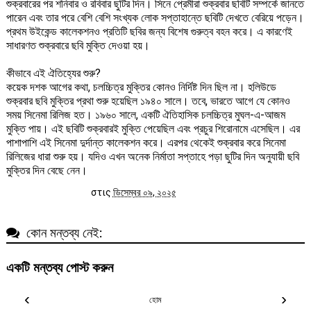
শুক্রবারের পর শনিবার ও রবিবার ছুটির দিন। সিনে প্রেমীরা শুক্রবার ছবিটি সম্পর্কে জানতে
পারেন এবং তার পরে বেশি বেশি সংখ্যক লোক সপ্তাহান্তে ছবিটি দেখতে বেরিয়ে পড়েন।
প্রথম উইকেন্ড কালেকশনও প্রতিটি ছবির জন্য বিশেষ গুরুত্ব বহন করে। এ কারণেই
সাধারণত শুক্রবারে ছবি মুক্তি দেওয়া হয়।
কীভাবে এই ঐতিহ্যের শুরু?
কয়েক দশক আগের কথা, চলচ্চিত্র মুক্তির কোনও নির্দিষ্ট দিন ছিল না। হলিউডে
শুক্রবার ছবি মুক্তির প্রথা শুরু হয়েছিল ১৯৪০ সালে। তবে, ভারতে আগে যে কোনও
সময় সিনেমা রিলিজ হত। ১৯৬০ সালে, একটি ঐতিহাসিক চলচ্চিত্র মুঘল-এ-আজম
মুক্তি পায়। এই ছবিটি শুক্রবারই মুক্তি পেয়েছিল এবং প্রচুর শিরোনামে এসেছিল। এর
পাশাপাশি এই সিনেমা দুর্দান্ত কালেকশন করে। এরপর থেকেই শুক্রবার করে সিনেমা
রিলিজের ধারা শুরু হয়। যদিও এখন অনেক নির্মাতা সপ্তাহে পড়া ছুটির দিন অনুযায়ী ছবি
মুক্তির দিন বেছে নেন।
στις
ডিসেম্বর ০৯, ২০২৫
কোন মন্তব্য নেই:
একটি মন্তব্য পোস্ট করুন
‹
›
হোম