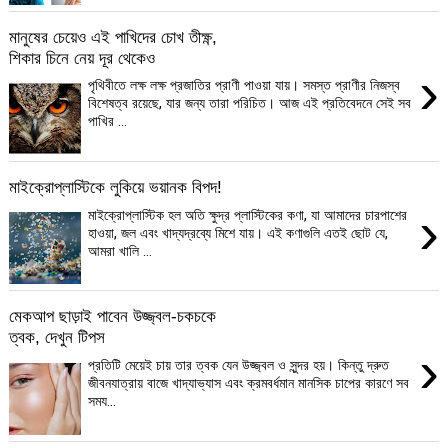
মানুষের চেয়েও এই পাখিদের চোখ তীক্ষ্ণ,
শিকার চিনে নেয় দূর থেকেও
›
পৃথিবীতে লক্ষ লক্ষ প্রজাতির প্রাণী পাওয়া যায়। সমস্ত প্রাণীর নিজস্ব
বিশেষত্ব রয়েছে, যার জন্য তারা পরিচিত। আজ এই প্রতিবেদনে সেই সব
পাখির ...
মাইক্রোপ্লাস্টিকে লুকিয়ে ভয়ানক বিপদ!
›
মাইক্রোপ্লাস্টিক হল অতি ক্ষুদ্র প্লাস্টিকের কণা, যা আমাদের চারপাশের
হাওয়া, জল এবং খাদ্যদ্রব্যে মিশে যায়। এই কণাগুলি এতই ছোট যে,
আমরা খালি ...
মেকআপ ছাড়াই পাবেন উজ্জ্বল-চকচকে
ত্বক, দেখুন টিপস
›
প্রতিটি মেয়েই চায় তার ত্বক যেন উজ্জ্বল ও সুন্দর হয়। কিন্তু দ্রুত
জীবনযাত্রায় বাজে খাদ্যাভ্যাস এবং ক্রমবর্ধমান মানসিক চাপের কারণে সব
সময...