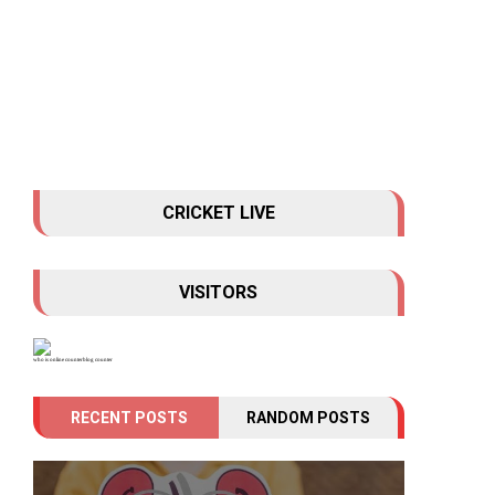
CRICKET LIVE
VISITORS
who is online counter
blog counter
RECENT POSTS
RANDOM POSTS