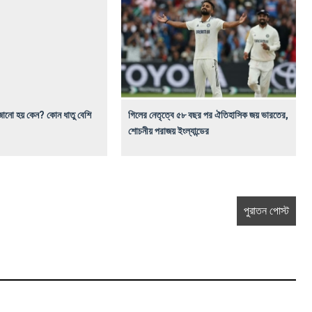
াজানো হয় কেন? কোন ধাতু বেশি
গিলের নেতৃত্বে ৫৮ বছর পর ঐতিহাসিক জয় ভারতের,
শোচনীয় পরাজয় ইংল্যান্ডের
পুরাতন পোস্ট