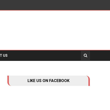
Opinion
English
_International
_National
T US
_दुनिया
_मनोरंजन
_खेल
_स्वस्थ
_व्यापार
LIKE US ON FACEBOOK