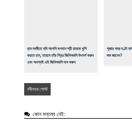
রাম নবমীতে যদি আপনি ভগবান শ্রী রামকে খুশি
পূজার সময় ঘণ্টা ব
করতে চান, তাহলে তাঁর প্রিয় জিনিসগুলি উৎসর্গ করুন
শুভ জানেন?
এবং অবশ্যই এই জিনিসগুলি দান করুন
নবীনতর পোস্ট
কোন মন্তব্য নেই: