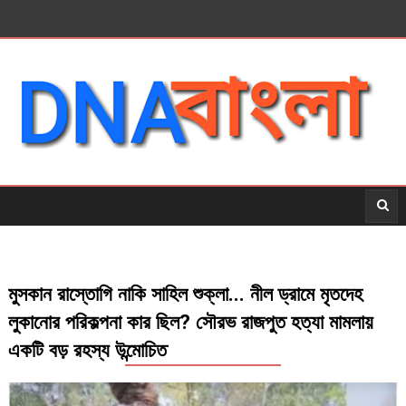
মুসকান রাস্তোগি নাকি সাহিল শুক্লা... নীল ড্রামে মৃতদেহ
লুকানোর পরিকল্পনা কার ছিল? সৌরভ রাজপুত হত্যা মামলায়
একটি বড় রহস্য উন্মোচিত